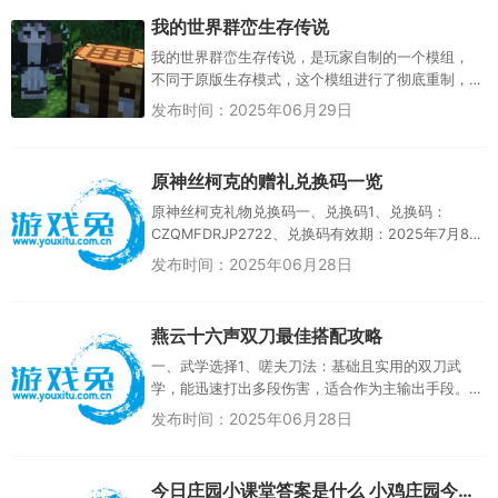
我的世界群峦生存传说
我的世界群峦生存传说，是玩家自制的一个模组，
不同于原版生存模式，这个模组进行了彻底重制，
能生成更加繁多的环境和生物群落，而且还有更丰
发布时间：2025年06月29日
富的科技树，玩家能自由收集各...
原神丝柯克的赠礼兑换码一览
原神丝柯克礼物兑换码一、兑换码1、兑换码：
CZQMFDRJP2722、兑换码有效期：2025年7月8
日00:00:00二、使用方法1、首先进入游戏，然后点
发布时间：2025年06月28日
击左上...
燕云十六声双刀最佳搭配攻略
一、武学选择1、嗟夫刀法：基础且实用的双刀武
学，能迅速打出多段伤害，适合作为主输出手段。
2、泥犁三垢：高伤害输出核心武学，能大幅提升双
发布时间：2025年06月28日
刀伤害，是追求极限输出的必...
今日庄园小课堂答案是什么 小鸡庄园今天答案汇总