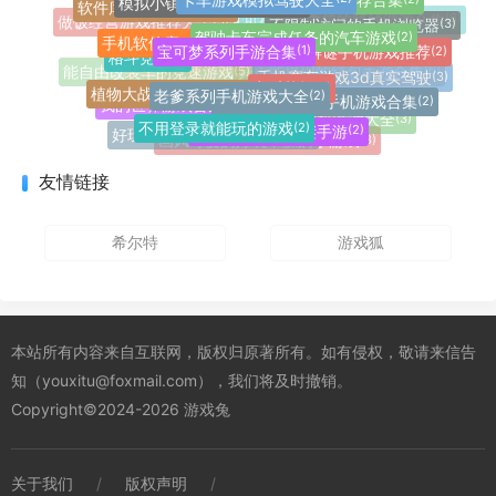
策略塔防
软件库全网软件合辑
(7)
(2)
不限制访问的手机浏览器
做饭经营游戏推荐大全
可提现到微信的赚钱游戏合集
(3)
(5)
(6)
驾驶卡车完成任务的汽车游戏
(2)
植物大战僵尸所有改版手游
(27)
像素火影单机游戏合集
(21)
手机软件库app大全
(2)
宝可梦系列手游合集
(1)
高质量的解谜手机游戏推荐
(2)
益智休闲
(16)
角色扮演
格斗竞技
(8)
(2)
能自由改装车的竞速游戏
(5)
真正能提现的红包手游合集
手机赛车游戏3d真实驾驶
音乐节拍
(6)
(3)
(2)
老爹系列手机游戏大全
植物大战僵尸抽卡版合集
(2)
像素风格手机游戏推荐大全
(2)
像素火影优质改版合集
(11)
(10)
免费的悬疑解谜手机游戏合集
(2)
我的世界游戏合集
(2)
传奇手游
(5)
卡牌对战
(6)
猫咪题材的手机游戏大全
(3)
不用登录就能玩的游戏
(2)
沉浸式的冒险解谜手游
(2)
实用工具
(6)
好玩的烹饪美食小游戏大全
(3)
画风可爱的好玩不腻的小游戏
(3)
友情链接
希尔特
游戏狐
本站所有内容来自互联网，版权归原著所有。如有侵权，敬请来信告
知（youxitu@foxmail.com），我们将及时撤销。
Copyright©2024-2026 游戏兔
关于我们
/
版权声明
/