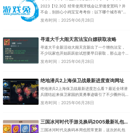
2023【12.30】经常使用牙线会让牙缝变宽吗？并
不会，别担心小鸡宝宝考考你：以下哪个城市有“星
城”之称？长沙【12.29】“不要人夸好颜色，只留清
发布时间：2025年06月28日
气满乾坤”...
寻道大千大闹天宫法宝白嫖获取攻略​
寻道大千全新活动大闹天宫新出了一个增伤法宝，
不少玩家也开始跃跃欲试想要早日获取，那么这个
法宝对于平民来说多久能拿到？如果想要氪金的话
发布时间：2025年06月28日
又怎么氪合适呢？寻道大千大闹...
绝地潜兵2上海保卫战最新进度查询网址
绝地潜兵2上海保卫战最新进度怎么看？最近全球潜
兵团结起来保卫家园的英勇事迹吸引了不少圈外玩
家的关注，特别是在其他城市全部沦陷后，中外玩
发布时间：2025年06月28日
家倒班死守孤城上海更是让人...
三国冰河时代手游兑换码2005最新礼包大全
三国冰河时代兑换码本周也照常更新，这次的礼包