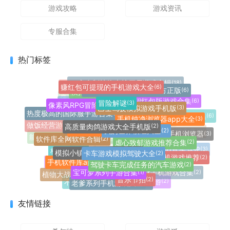
游戏攻略
游戏资讯
专服合集
热门标签
up主自制植物大战僵尸游戏合辑
(18)
赚红包可提现的手机游戏大全
(6)
玩家自制火影忍者手游
(20)
赚钱小游戏100%有效官方正版
(6)
模拟经营
(7)
pvz玩家自制魔改版大全
(18)
植物大战僵尸所有改版手游
冒险解谜
(27)
(3)
休闲益智红包版游戏合集
像素火影单机游戏合集
(6)
(21)
像素风RPG冒险游戏合集
(3)
策略塔防
(7)
巴士驾驶模拟游戏手机版
(3)
热度极高的国际服手游合集
(4)
益智休闲
(16)
手机纯净浏览器app大全
(3)
可提现到微信的赚钱游戏合集
(6)
角色扮演
(8)
高质量肉鸽游戏大全手机版
(2)
像素风格手机游戏推荐大全
(11)
做饭经营游戏推荐大全
问剑长生
(5)
(2)
我的世界模组大全
像素火影优质改版合集
(2)
(10)
不限制访问的手机浏览器
(3)
真正能提现的红包手游合集
(6)
软件库全网软件合辑
(2)
虐心致郁游戏推荐合集
能自由改装车的竞速游戏
(2)
(5)
卡牌对战
(6)
模拟小镇生活的手机游戏
卡车游戏模拟驾驶大全
(2)
(2)
传奇手游
(5)
格斗竞技
手机赛车游戏3d真实驾驶
(2)
(3)
实用工具
(6)
高质量的解谜手机游戏推荐
(2)
手机软件库app大全
(2)
驾驶卡车完成任务的汽车游戏
(2)
我的世界游戏合集
(2)
猫咪题材的手机游戏大全
(3)
宝可梦系列手游合集
(1)
好玩的烹饪美食小游戏大全
(3)
画风可爱的好玩不腻的小游戏
免费的悬疑解谜手机游戏合集
(3)
(2)
植物大战僵尸抽卡版合集
(2)
音乐节拍
(2)
老爹系列手机游戏大全
(2)
沉浸式的冒险解谜手游
不用登录就能玩的游戏
(2)
(2)
友情链接