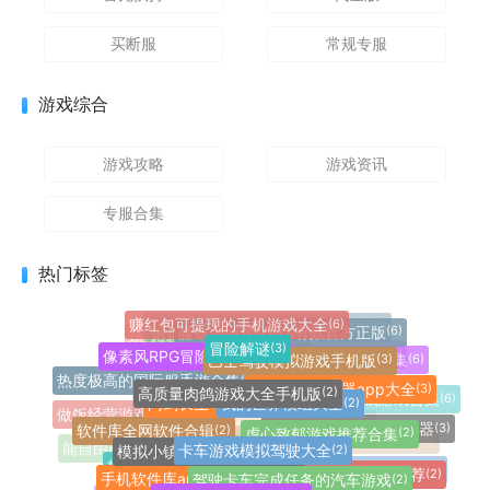
买断服
常规专服
游戏综合
游戏攻略
游戏资讯
专服合集
热门标签
赚红包可提现的手机游戏大全
(6)
up主自制植物大战僵尸游戏合辑
(18)
赚钱小游戏100%有效官方正版
(6)
模拟经营
玩家自制火影忍者手游
(7)
(20)
冒险解谜
(3)
像素风RPG冒险游戏合集
(3)
巴士驾驶模拟游戏手机版
(3)
pvz玩家自制魔改版大全
(18)
休闲益智红包版游戏合集
(6)
策略塔防
植物大战僵尸所有改版手游
(7)
(27)
像素火影单机游戏合集
(21)
热度极高的国际服手游合集
(4)
高质量肉鸽游戏大全手机版
手机纯净浏览器app大全
(2)
(3)
我的世界模组大全
问剑长生
(2)
(2)
益智休闲
可提现到微信的赚钱游戏合集
(16)
(6)
角色扮演
(8)
做饭经营游戏推荐大全
(5)
软件库全网软件合辑
(2)
虐心致郁游戏推荐合集
不限制访问的手机浏览器
(2)
(3)
像素风格手机游戏推荐大全
(11)
像素火影优质改版合集
(10)
卡车游戏模拟驾驶大全
(2)
模拟小镇生活的手机游戏
(2)
真正能提现的红包手游合集
(6)
能自由改装车的竞速游戏
(5)
格斗竞技
(2)
高质量的解谜手机游戏推荐
手机赛车游戏3d真实驾驶
(2)
(3)
手机软件库app大全
驾驶卡车完成任务的汽车游戏
(2)
(2)
卡牌对战
(6)
传奇手游
(5)
实用工具
(6)
宝可梦系列手游合集
(1)