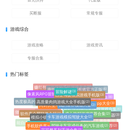
买断服
常规专服
游戏综合
游戏攻略
游戏资讯
专服合集
热门标签
赚红包可提现的手机游戏大全
(6)
赚钱小游戏100%有效官方正版
(6)
冒险解谜
(3)
up主自制植物大战僵尸游戏合辑
(18)
模拟经营
(7)
像素风RPG冒险游戏合集
(3)
巴士驾驶模拟游戏手机版
(3)
玩家自制火影忍者手游
(20)
休闲益智红包版游戏合集
(6)
pvz玩家自制魔改版大全
(18)
高质量肉鸽游戏大全手机版
(2)
热度极高的国际服手游合集
(4)
手机纯净浏览器app大全
策略塔防
(3)
(7)
我的世界模组大全
(2)
问剑长生
(2)
植物大战僵尸所有改版手游
(27)
像素火影单机游戏合集
(21)
可提现到微信的赚钱游戏合集
(6)
益智休闲
(16)
虐心致郁游戏推荐合集
做饭经营游戏推荐大全
(2)
(5)
软件库全网软件合辑
(2)
角色扮演
(8)
卡车游戏模拟驾驶大全
不限制访问的手机浏览器
(2)
(3)
模拟小镇生活的手机游戏
(2)
像素风格手机游戏推荐大全
(11)
像素火影优质改版合集
(10)
真正能提现的红包手游合集
(6)
能自由改装车的竞速游戏
驾驶卡车完成任务的汽车游戏
(5)
(2)
手机软件库app大全
格斗竞技
(2)
(2)
高质量的解谜手机游戏推荐
(2)
手机赛车游戏3d真实驾驶
(3)
宝可梦系列手游合集
(1)